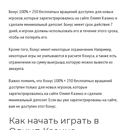
Условия получения бонуса
Бонус 100% + 250 бесплатных вращений доступен для новых
игроков, которые зарегистрировались на сайте Олимп Казино и
сделали минимальный депозит. Бонус имеет срок действия 7
дней, и игроки должны использовать его в течение этого срока,
чтобы не потерять его.
Кроме того, бонус имеет некоторые ограничения. Например,
некоторые игры не учитываются в расчете бонуса, а также есть
ограничения на сумму выигрыша, которую можно вывести из
аккаунта.
Важно помнить, что бонус 100% + 250 бесплатных вращений
доступен только для новых игроков, которые
зарегистрировались на сайте Олимп Казино и сделали
минимальный депозит. Если вы уже зарегистрированы на сайте,
вам не доступен этот бонус.
Как начать играть в