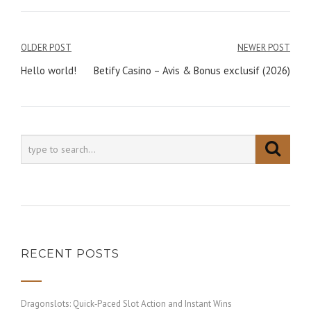
Post
OLDER POST
NEWER POST
navigation
Hello world!
Betify Casino – Avis & Bonus exclusif (2026)
RECENT POSTS
Dragonslots: Quick‑Paced Slot Action and Instant Wins