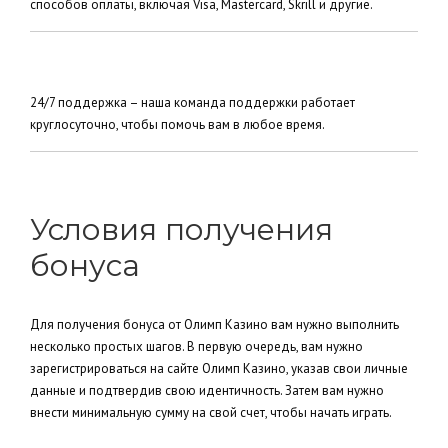
способов оплаты, включая Visa, Mastercard, Skrill и другие.
24/7 поддержка – наша команда поддержки работает
круглосуточно, чтобы помочь вам в любое время.
Условия получения
бонуса
Для получения бонуса от Олимп Казино вам нужно выполнить
несколько простых шагов. В первую очередь, вам нужно
зарегистрироваться на сайте Олимп Казино, указав свои личные
данные и подтвердив свою идентичность. Затем вам нужно
внести минимальную сумму на свой счет, чтобы начать играть.