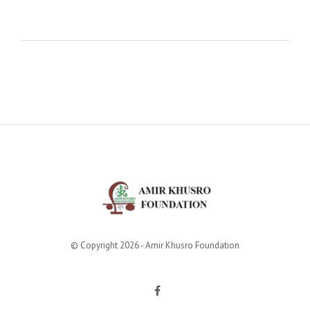
© Copyright 2026 - Amir Khusro Foundation