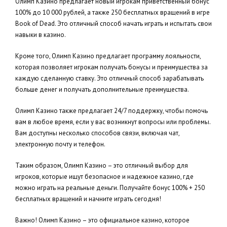
Олимп Казино предлагает новый игрокам приветственный бонус
100% до 10 000 рублей, а также 250 бесплатных вращений в игре
Book of Dead. Это отличный способ начать играть и испытать свои
навыки в казино.
Кроме того, Олимп Казино предлагает программу лояльности,
которая позволяет игрокам получать бонусы и преимущества за
каждую сделанную ставку. Это отличный способ зарабатывать
больше денег и получать дополнительные преимущества.
Олимп Казино также предлагает 24/7 поддержку, чтобы помочь
вам в любое время, если у вас возникнут вопросы или проблемы.
Вам доступны несколько способов связи, включая чат,
электронную почту и телефон.
Таким образом, Олимп Казино – это отличный выбор для
игроков, которые ищут безопасное и надежное казино, где
можно играть на реальные деньги. Получайте бонус 100% + 250
бесплатных вращений и начните играть сегодня!
Важно! Олимп Казино – это официальное казино, которое