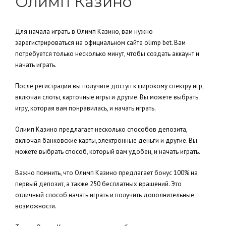
Олимп Казино
Для начала играть в Олимп Казино, вам нужно
зарегистрироваться на официальном сайте olimp bet. Вам
потребуется только несколько минут, чтобы создать аккаунт и
начать играть.
После регистрации вы получите доступ к широкому спектру игр,
включая слоты, карточные игры и другие. Вы можете выбрать
игру, которая вам понравилась, и начать играть.
Олимп Казино предлагает несколько способов депозита,
включая банковские карты, электронные деньги и другие. Вы
можете выбрать способ, который вам удобен, и начать играть.
Важно помнить, что Олимп Казино предлагает бонус 100% на
первый депозит, а также 250 бесплатных вращений. Это
отличный способ начать играть и получить дополнительные
возможности.