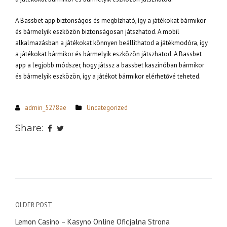
A Bassbet app biztonságos és megbízható, így a játékokat bármikor
és bármelyik eszközön biztonságosan játszhatod. A mobil
alkalmazásban a játékokat könnyen beállíthatod a játékmodóra, így
a játékokat bármikor és bármelyik eszközön játszhatod. A Bassbet
app a legjobb módszer, hogy játssz a bassbet kaszinóban bármikor
és bármelyik eszközön, így a játékot bármikor elérhetővé teheted.
admin_5278ae
Uncategorized
Share:
Post
OLDER POST
navigation
Lemon Casino – Kasyno Online Oficjalna Strona